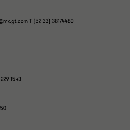
@mx.gt.com T (52 33) 38174480
 229 1543
050