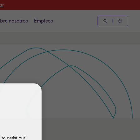
ar
bre nosotros
Empleos
to assist our