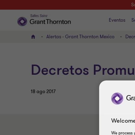
S
Eventos
S
Alertas - Grant Thornton Mexico
Decr
INICIO
Decretos Promu
18 ago 2017
Welcome
We process y