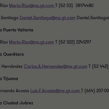
 Rizo
Mario.Rizo@mx.gt.com
T (52 33) 38174480
l Santiago
Daniel.Santiago@mx.gt.com
Daniel.Santiago
a Puerto Vallarta
 Rizo
Mario.Rizo@mx.gt.com
T (52 322) 2241297
na Querétaro
s Hernández
Carlos.A.Hernandez@mx.gt.com
T (52 442)
a Tijuana
Fernando Acosta
Luis.F.Acosta@mx.gt.com
T (664) 207-0
na Ciudad Juárez