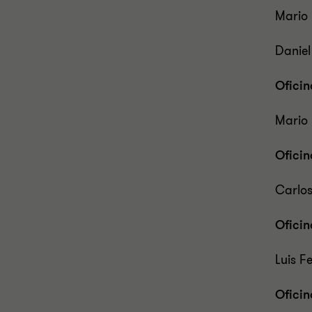
Mario
Danie
Oficin
Mario
Ofici
Carlo
Oficin
Luis 
Ofici