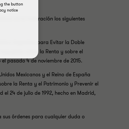
ng the button
acy notice
ficial de la Federación los siguientes
blica Argentina para Evitar la Doble
 Impuestos sobre la Renta y sobre el
o el pasado 4 de noviembre de 2015.
 Unidos Mexicanos y el Reino de España
obre la Renta y el Patrimonio y Prevenir el
d el 24 de julio de 1992, hecho en Madrid,
 a sus órdenes para cualquier duda o