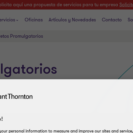
olicita aquí una propuesta de servicios para tu empresa
Solicit
ervicios
Oficinas
Artículos y Novedades
Contacto
So
etos Promulgatorios
lgatorios
!
our personal information to measure and improve our sites and service, 