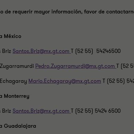
o de requerir mayor información, favor de contactarno
na México
 Briz
Santos.Briz@mx.gt.com
T (52 55) 54246500
 Zugarramurdi
Pedro.Zugarramurdi@mx.gt.com
T (52 
 Echagaray
Mario.Echagaray@mx.gt.com
T (52 55) 5
na Monterrey
 Briz
Santos.Briz@mx.gt.com
T (52 55) 5424 6500
na Guadalajara