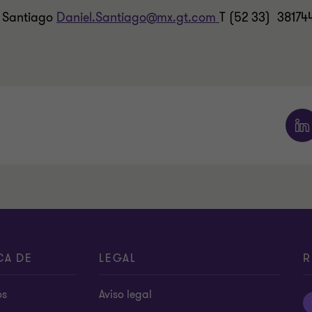
 Santiago
Daniel.Santiago@mx.gt.com
T (52 33) 38174
CA DE
LEGAL
R
os
Aviso legal