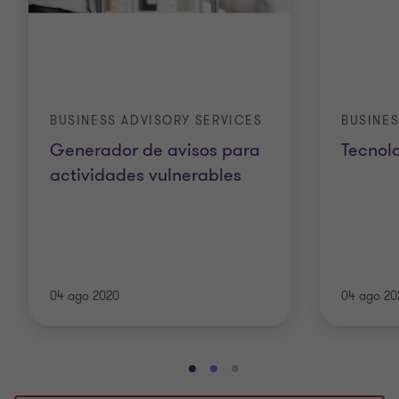
BUSINESS ADVISORY SERVICES
BUSINES
Generador de avisos para
Tecnolo
actividades vulnerables
04 ago 2020
04 ago 20
Ir
Ir
Ir
a
a
a