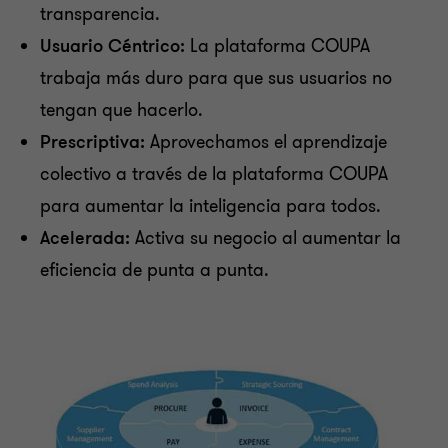
transparencia.
Gobierno Corporativo
Usuario Céntrico:
La plataforma COUPA
trabaja más duro para que sus usuarios no
Organización, Cultura y Gente
tengan que hacerlo.
Prescriptiva:
Aprovechamos el aprendizaje
Consultoría de tecnología de la información
colectivo a través de la plataforma COUPA
para aumentar la inteligencia para todos.
Auditoría de Cumplimiento al Sistema de Pagos
Acelerada:
Activa su negocio al aumentar la
Interbancarios en Dólares (SPID)
eficiencia de punta a punta.
Implementación de COUPA - Compras y Gastos
Administración de riesgos
Valuaciones, fusiones y adquisiciones