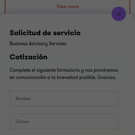
la
la
la
View more
diapositiva
diapositiva
diapositiva
1
2
3
de
de
de
Solicitud de servicio
3
3
3
Contacto
Business Advisory Services
Cotización
Complete el siguiente formulario y nos pondremos
en comunicación a la brevedad posible. Gracias.
Nombre
Correo