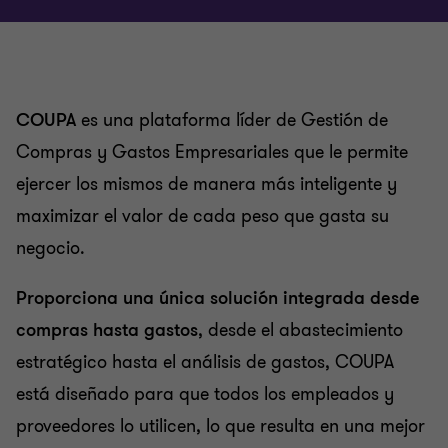
Prevención y detección de lavado de dinero y
prácticas anticorrupción
Consultoría de negocios
COUPA
es una plataforma líder de Gestión de
Compras y Gastos Empresariales que le permite
Tecnología de la información
ejercer los mismos de manera más inteligente y
maximizar el valor de cada peso que gasta su
Generador de avisos para actividades vulnerables
negocio.
Consultoría de riesgo
Proporciona una única solución integrada desde
compras hasta gastos
, desde el abastecimiento
Consultoría Forense
estratégico hasta el análisis de gastos, COUPA
está diseñado para que todos los empleados y
Recuperación y reorganización
proveedores lo utilicen, lo que resulta en una mejor