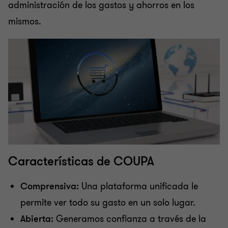
administración de los gastos y ahorros en los
Consultoría Transaccional
mismos.
Prevención y detección de lavado de dinero y
prácticas anticorrupción
Auditoría Interna
Auditoría de Cumplimiento al Sistema de Pagos
Interbancarios en Dólares (SPID)
Características de COUPA
Implementación de COUPA – Compras y Gastos
Comprensiva:
Una plataforma unificada le
permite ver todo su gasto en un solo lugar.
Servicios para Empresas Familiares
Abierta:
Generamos confianza a través de la