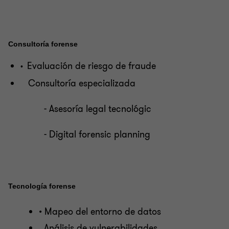
Control Interno
Consultoría forense
Investigaciones Forenses y Disputas
Evaluación de riesgo de fraude
•
Consultoría especializada
- Asesoría legal tecnológic
- Digital forensic planning
Tecnología forense
• Mapeo del entorno de datos
Análisis de vulnerabilidades