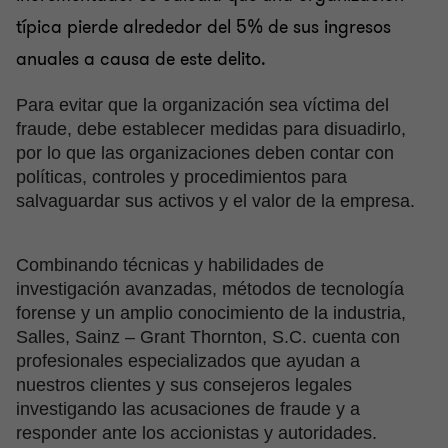
típica pierde alrededor del 5% de sus ingresos
Consultoría Transaccional
anuales a causa de este delito.
Prevención y detección de lavado de dinero y
Para evitar que la organización sea víctima del
prácticas anticorrupción
fraude, debe establecer medidas para disuadirlo,
por lo que las organizaciones deben contar con
políticas, controles y procedimientos para
Auditoría Interna
salvaguardar sus activos y el valor de la empresa.
Auditoría de Cumplimiento al Sistema de Pagos
Combinando técnicas y habilidades de
Interbancarios en Dólares (SPID)
investigación avanzadas, métodos de tecnología
forense y un amplio conocimiento de la industria,
Salles, Sainz – Grant Thornton, S.C. cuenta con
Implementación de COUPA – Compras y Gastos
profesionales especializados que ayudan a
nuestros clientes y sus consejeros legales
investigando las acusaciones de fraude y a
Servicios para Empresas Familiares
responder ante los accionistas y autoridades.