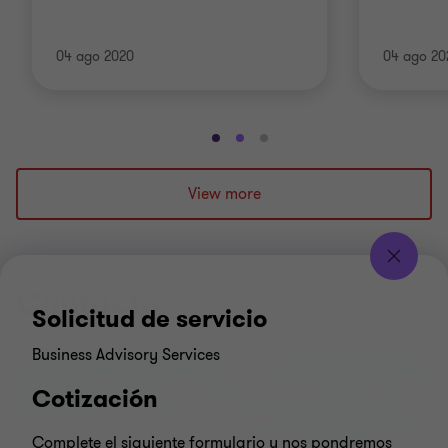
04 ago 2020
04 ago 20
Ir
Ir
Ir
a
a
a
la
la
la
View more
diapositiva
diapositiva
diapositiva
1
2
3
de
de
de
3
3
3
Contacto
Solicitud de servicio
Business Advisory Services
Cotización
Complete el siguiente formulario y nos pondremos