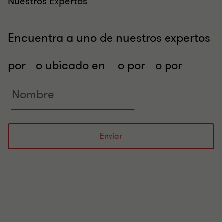
Nuestros Expertos
Encuentra a uno de nuestros expertos
Search
Search
por
o ubicado en
o por
o por
experts
expert
Search
Search
in
by
experts
experts
industries
name
in
in
locations
services
Enviar