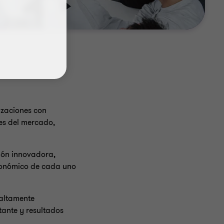
izaciones con
es del mercado,
tión innovadora,
 económico de cada uno
 altamente
tante y resultados