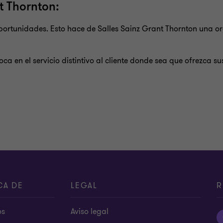
nt Thornton:
 oportunidades. Esto hace de Salles Sainz Grant Thornton una 
ca en el servicio distintivo al cliente donde sea que ofrezca su
CA DE
LEGAL
R
os
Aviso legal