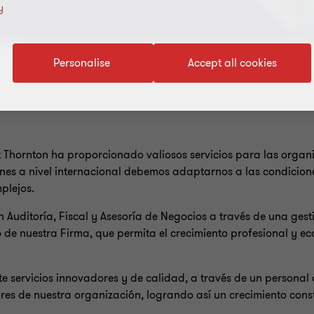
y
Personalise
Accept all cookies
ant Thornton ha proporcionado valiosos servicios para las organ
ones a nivel internacional debemos adaptarnos a las condicion
plejos.
en Auditoría, Fiscal y Asesoría de Negocios a través de una ges
gio de nuestra Firma, que permita el crecimiento profesional y
te servicios innovadores y de calidad, a través de un personal
res de nuestra organización, logrando así un crecimiento cons