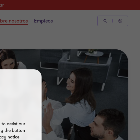
ar
bre nosotros
Empleos
to assist our
ng the button
acy notice