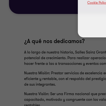
Cookie Polic
¿A qué nos dedicamos?
A lo largo de nuestra historia, Salles Sainz Gr
potencial de crecimiento. Para realizar operaci
hacer frente a las a transacciones y eventos com
Nuestra Misión: Prestar servicios de excelencia 
eficiente y rentable, con el respaldo del presti
de sus integrantes.
Nuestra Visión: Ser una Firma nacional que pres
capacitado, motivado y congruente con los valo
rentables.