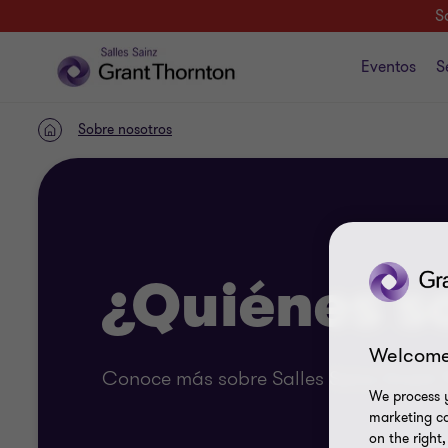
S
Eventos
S
Sobre nosotros
INICIO
¿Quiénes 
Welcome
Conoce más sobre Salles Sainz Grant 
We process y
marketing ca
on the right