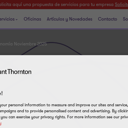
olicita aquí una propuesta de servicios para tu empresa
Solicit
ervicios
Oficinas
Artículos y Novedades
Contacto
So
conomía Noviembre 2025
!
 2025
our personal information to measure and improve our sites and service, 
mpaigns and to provide personalised content and advertising. By clicki
, you can exercise your privacy rights. For more information see our priv
y