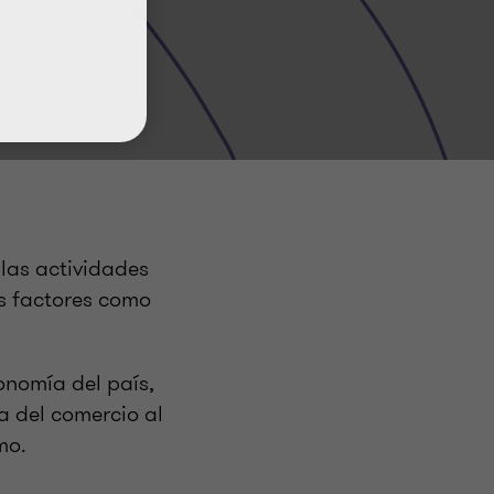
 las actividades
s factores como
onomía del país,
a del comercio al
mo.