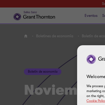
S
Eventos
S
Boletines de economía
Boletín de e
INICIO
Boletín de economía
Welcome
Noviembre
We process y
marketing ca
on the right
Cookie Polic