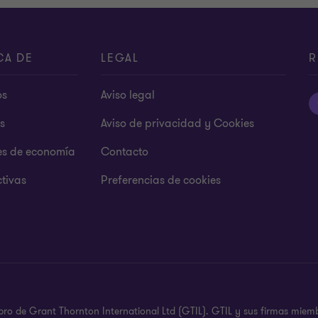
CA DE
LEGAL
R
os
Aviso legal
s
Aviso de privacidad y Cookies
es de economía
Contacto
tivas
Preferencias de cookies
ro de Grant Thornton International Ltd (GTIL). GTIL y sus firmas miemb