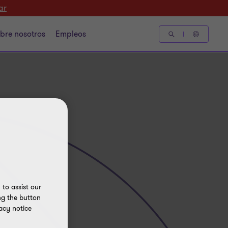
ar
bre nosotros
Empleos
to assist our
ng the button
acy notice