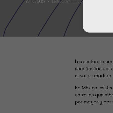
28 nov 2025
Lectura de 1 minutos
Los sectores econ
económicas de un
el valor añadido 
En México existe
entre los que má
por mayor y por m