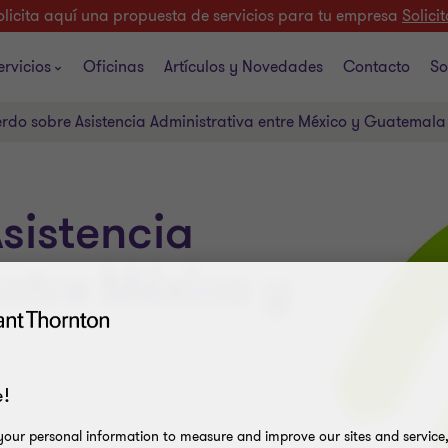
olicita aquí una propuesta de servicios para tu empresa
Solicit
ervicios
Oficinas
Artículos y Novedades
Contacto
So
rdo sobre Asistencia Administrativa entre México y Guatemala
sistencia
entre México y
!
our personal information to measure and improve our sites and service, 