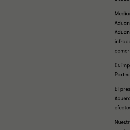
Median
Aduane
Aduane
infrac
comerc
Es imp
Partes
El pre
Acuerd
efecto
Nuestr