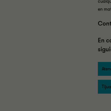
cualqu
en mat
Cont
En c
sigu
Aten
Tiju