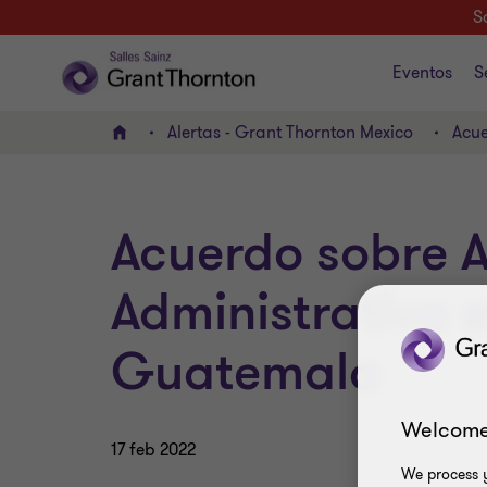
S
Eventos
S
Alertas - Grant Thornton Mexico
Acue
INICIO
Acuerdo sobre A
Administrativa 
Guatemala
Welcome
17 feb 2022
We process y