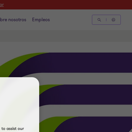
ar
bre nosotros
Empleos
to assist our