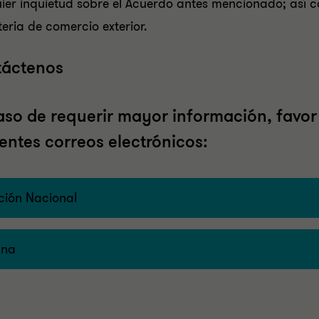
ier inquietud sobre el Acuerdo antes mencionado; así 
eria de comercio exterior.
áctenos
aso de requerir mayor información, favor
ientes correos electrónicos:
ción Nacional
ana