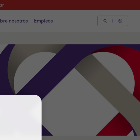
ar
bre nosotros
Empleos