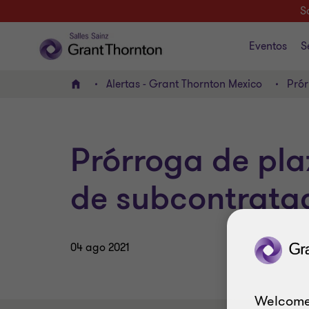
S
Eventos
S
Alertas - Grant Thornton Mexico
Prór
INICIO
Prórroga de pla
de subcontratac
04 ago 2021
Welcome