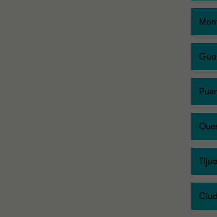
Mont
Gua
Puer
Quer
Tiju
Ciu