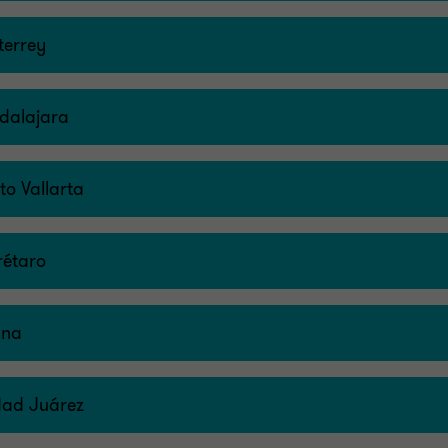
errey
dalajara
to Vallarta
étaro
ana
dad Juárez