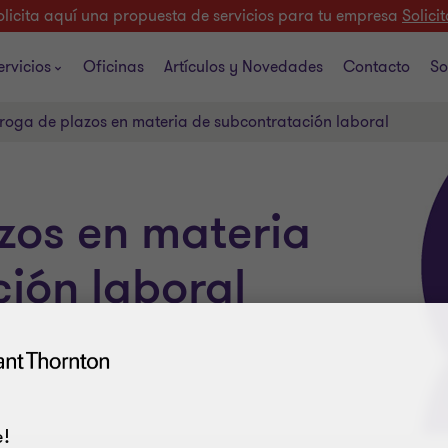
olicita aquí una propuesta de servicios para tu empresa
Solicit
ervicios
Oficinas
Artículos y Novedades
Contacto
So
roga de plazos en materia de subcontratación laboral
zos en materia
ión laboral
!