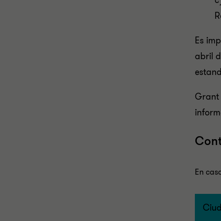
c
R
Es imp
abril 
estand
Grant 
inform
Cont
En caso
Ciud