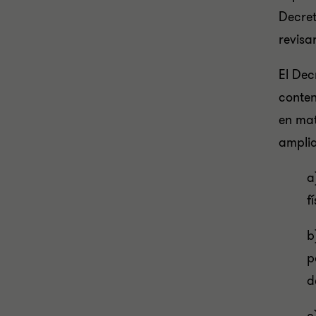
Decret
revisa
El Dec
conten
en mat
amplia
a
f
b
p
d