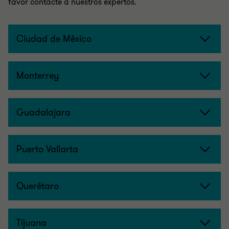
favor contacte a nuestros expertos.
Ciudad de México
Monterrey
Guadalajara
Puerto Vallarta
Querétaro
Tijuana