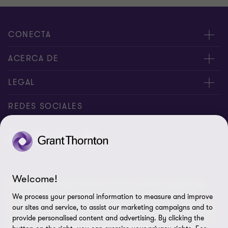
CONECTA
Nuestros expertos
ACERCA DE
Alertas
Nosotros
LEGAL
Intranet
Empleos
Aviso legal
REDES SOCIALES
Reporte de Tiempo
Boletines de economía
Aviso de privacidad y Cookies
Reporte de Tiempo Administración
Perspectivas
Contacto
Preferencias de cookies
Welcome!
© Salles Sainz Grant Thornton S.C., es una firma miembro de
Grant Thornton International Ltd (GTIL). GTIL y sus firmas
We process your personal information to measure and improve
miembro no forman una sociedad internacional, los servicios son
our sites and service, to assist our marketing campaigns and to
prestados por las firmas miembro. GTIL y sus firmas miembro no
provide personalised content and advertising. By clicking the