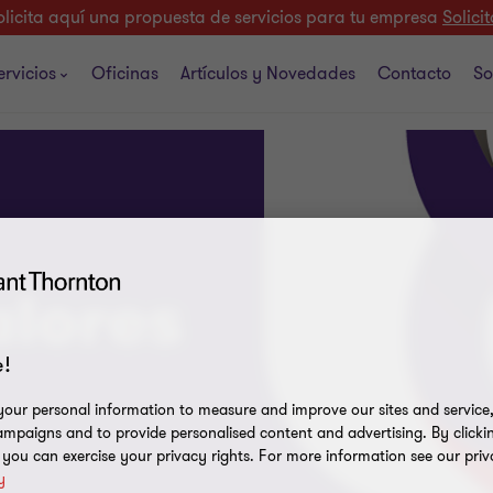
olicita aquí una propuesta de servicios para tu empresa
Solicit
ervicios
Oficinas
Artículos y Novedades
Contacto
So
alores
!
our personal information to measure and improve our sites and service, 
mpaigns and to provide personalised content and advertising. By clicki
, you can exercise your privacy rights. For more information see our priv
y