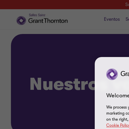
S
Eventos
S
Nuestros v
Welcome
We process y
marketing ca
on the right
Cookie Polic