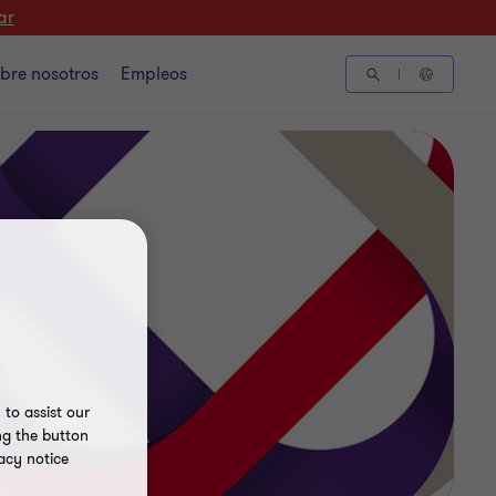
ar
bre nosotros
Empleos
to assist our
ng the button
acy notice