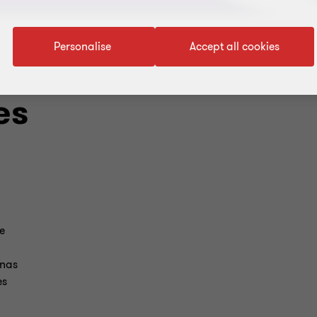
Personalise
Accept all cookies
es
e
onas
es