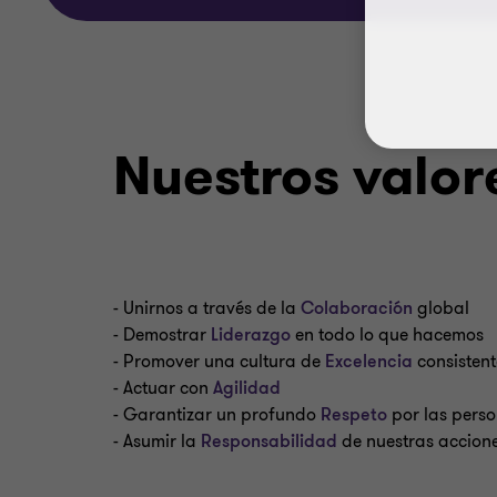
Nuestros valor
- Unirnos a través de la
Colaboración
global
- Demostrar
Liderazgo
en todo lo que hacemos
- Promover una cultura de
Excelencia
consistent
- Actuar con
Agilidad
- Garantizar un profundo
Respeto
por las pers
- Asumir la
Responsabilidad
de nuestras accion