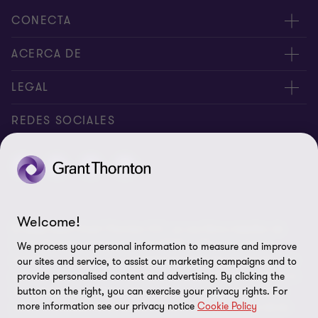
CONECTA
Nuestros expertos
ACERCA DE
Alertas
Nosotros
LEGAL
Intranet
Empleos
Aviso legal
REDES SOCIALES
Reporte de Tiempo
Boletines de economía
Aviso de privacidad y Cookies
Reporte de Tiempo Administración
Perspectivas
Contacto
Preferencias de cookies
Welcome!
© Salles Sainz Grant Thornton S.C., es una firma miembro de
Grant Thornton International Ltd (GTIL). GTIL y sus firmas
We process your personal information to measure and improve
miembro no forman una sociedad internacional, los servicios son
our sites and service, to assist our marketing campaigns and to
prestados por las firmas miembro. GTIL y sus firmas miembro no
provide personalised content and advertising. By clicking the
se representan ni obligan entre si y no son responsables de los
button on the right, you can exercise your privacy rights. For
more information see our privacy notice
Cookie Policy
actos u omisiones de las demás. Grant Thornton es una de las