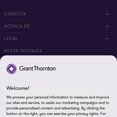
CONECTA
Nuestros expertos
ACERCA DE
Alertas
Nosotros
LEGAL
Intranet
Empleos
Aviso legal
REDES SOCIALES
Reporte de Tiempo
Boletines de economía
Aviso de privacidad y Cookies
Reporte de Tiempo Administración
Perspectivas
Contacto
Preferencias de cookies
Welcome!
© Salles Sainz Grant Thornton S.C., es una firma miembro de
Grant Thornton International Ltd (GTIL). GTIL y sus firmas
We process your personal information to measure and improve
miembro no forman una sociedad internacional, los servicios son
our sites and service, to assist our marketing campaigns and to
prestados por las firmas miembro. GTIL y sus firmas miembro no
provide personalised content and advertising. By clicking the
button on the right, you can exercise your privacy rights. For
se representan ni obligan entre si y no son responsables de los