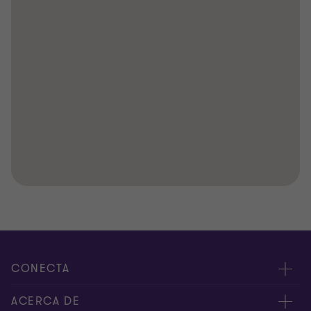
CONECTA
Nuestros expertos
ACERCA DE