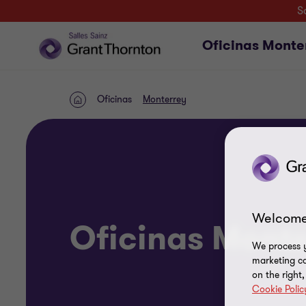
S
Oficinas Monte
Oficinas
Monterrey
INICIO
Welcome
Oficinas Mont
We process y
marketing ca
on the right
Cookie Polic