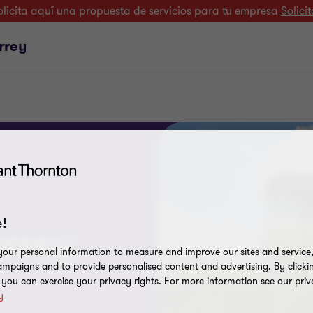
olicita aquí una propuesta de servicios para tu empresa
Solicit
rrey
!
errey
our personal information to measure and improve our sites and service, 
mpaigns and to provide personalised content and advertising. By clicki
, you can exercise your privacy rights. For more information see our priv
y