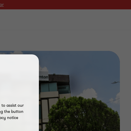
ar
to assist our
ng the button
acy notice