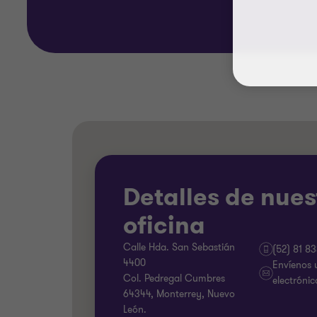
Detalles de nues
oficina
Calle Hda. San Sebastián
(52) 81 8
4400
Envíenos 
Col. Pedregal Cumbres
electrónic
64344, Monterrey, Nuevo
León.