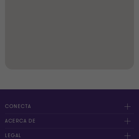
CONECTA
Nuestros expertos
ACERCA DE
Alertas
Nosotros
LEGAL