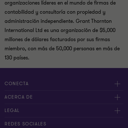
organizaciones líderes en el mundo de firmas de
contabilidad y consultoría con propiedad y
administración independiente. Grant Thornton
International Ltd es una organización de $5,000
millones de dólares facturados por sus firmas
miembro, con más de 50,000 personas en más de
130 países.
CONECTA
Nuestros expertos
ACERCA DE
Alertas
Nosotros
LEGAL
Intranet
Empleos
Aviso legal
REDES SOCIALES