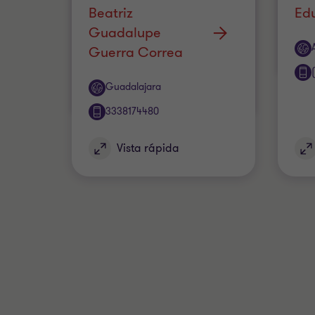
Beatriz
Ed
Guadalupe
Ofi
Guerra Correa
Oficina
Guadalajara
3338174480
Vista rápida