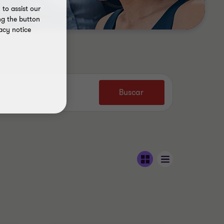
to assist our
ng the button
acy notice
Buscar