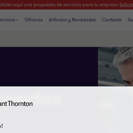
olicita aquí una propuesta de servicios para tu empresa
Solicit
ervicios
Oficinas
Artículos y Novedades
Contacto
So
xpertos
!