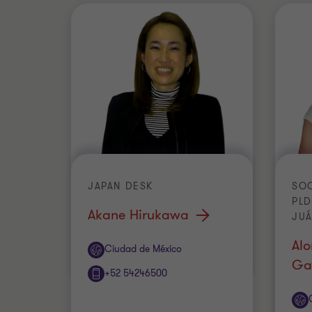
JAPAN DESK
SO
PLD
Akane Hirukawa
JU
Alo
Oficina
Ciudad de México
Ga
+52 54246500
Ofi