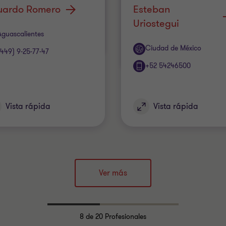
uardo Romero
Esteban
Uriostegui
cina
Aguascalientes
Oficina
Ciudad de México
(449) 9-25-77-47
+52 54246500
Vista rápida
Vista rápida
Ver más
8
de 20 Profesionales