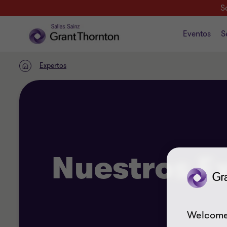
S
Eventos
S
Expertos
INICIO
Nuestros E
Welcome