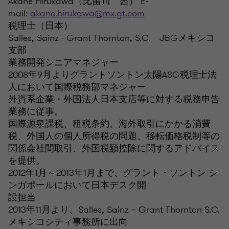
Akane Hirukawa（比留川 茜） E-
mail:
akane.hirukawa@mx.gt.com
税理士（日本）
Salles, Sainz - Grant Thornton, S.C. JBGメキシコ
支部
業務開発シニアマネジャー
2008年9月よりグラントソントン太陽ASG税理士法
人において国際税務部マネジャー
外資系企業・外国法人日本支店等に対する税務申告
業務に従事。
国際源泉課税、租税条約、海外取引にかかる消費
税、外国人の個人所得税の問題、移転価格税制等の
関係会社間取引、外国税額控除に関するアドバイス
を提供。
2012年1月～2013年1月まで、グラント・ソントン シ
ンガポールにおいて日本デスク開
設担当
2013年11月より、Salles, Sainz – Grant Thornton S.C.
メキシコシティ事務所に出向