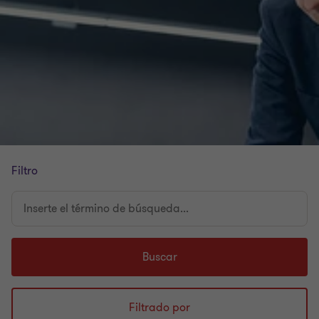
Filtro
Inserte
el
término
de
Buscar
búsqueda...
Filtrado por