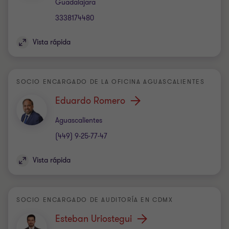
Oficina
Guadalajara
3338174480
Vista rápida
SOCIO ENCARGADO DE LA OFICINA AGUASCALIENTES
Eduardo Romero
Oficina
Aguascalientes
(449) 9-25-77-47
Vista rápida
SOCIO ENCARGADO DE AUDITORÍA EN CDMX
Esteban Uriostegui