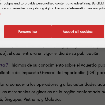
mpaigns and to provide personalised content and advertising. By clicki
, you can exercise your privacy rights. For more information see our priv
y
l Diario Oficial de la Federación (DOF), el “Acuerdo por 
Personalise
Accept all cookies
to General de Importación para las mercancías origina
Malasia, Nueva Zelanda, Perú, Singapur y Vietnam, que
o), el cual entrará en vigor el día de su publicación.
rta 71
, hicimos de su conocimiento sobre el Acuerdo pub
aplicable del Impuesto General de Importación (IGI) par
 dar a conocer a los operadores y a las autoridades adu
las mercancías originarias de la región conformada po
ú, Singapur, Vietnam, y Malasia.