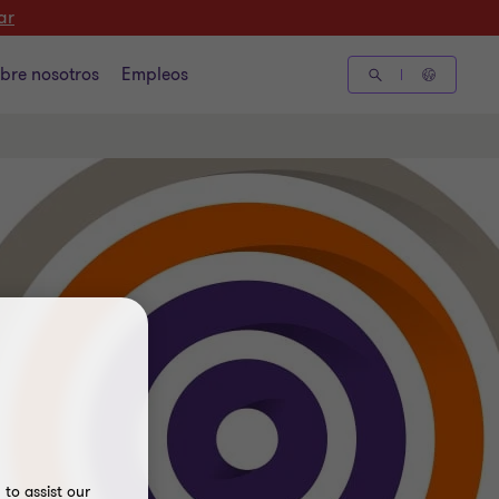
ar
bre nosotros
Empleos
to assist our