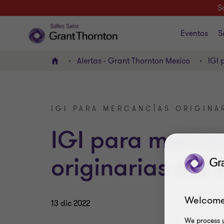
S
Eventos
S
Alertas - Grant Thornton Mexico
IGI 
INICIO
IGI PARA MERCANCÍAS ORIGINA
IGI para merca
originarias del 
Welcome
13 dic 2022
We process y