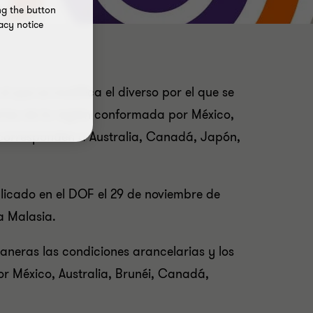
ng the button
acy notice
el que se modifica el diverso por el que se
rias de la región conformada por México,
 corresponden a Australia, Canadá, Japón,
licado en el DOF el 29 de noviembre de
a Malasia.
aneras las condiciones arancelarias y los
r México, Australia, Brunéi, Canadá,