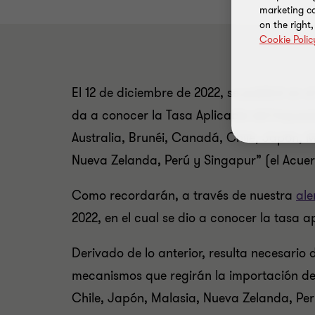
marketing ca
on the right
Cookie Polic
El 12 de diciembre de 2022, se publicó en e
da a conocer la Tasa Aplicable del Impues
Australia, Brunéi, Canadá, Chile, Japón, 
Nueva Zelanda, Perú y Singapur” (el Acuerd
Como recordarán, a través de nuestra
ale
2022, en el cual se dio a conocer la tasa 
Derivado de lo anterior, resulta necesario
mecanismos que regirán la importación de 
Chile, Japón, Malasia, Nueva Zelanda, Per