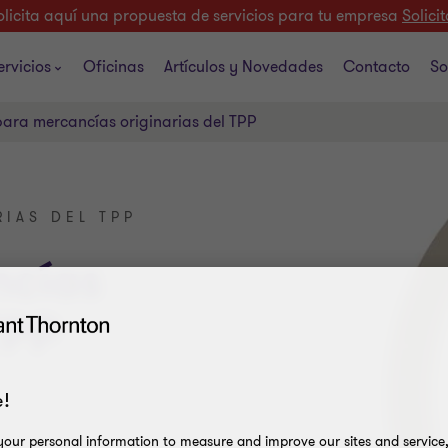
olicita aquí una propuesta de servicios para tu empresa
Solicit
ervicios
Oficinas
Artículos y Novedades
Contacto
So
para mercancías originarias del TPP
RIAS DEL TPP
ncías
TPP
!
our personal information to measure and improve our sites and service, 