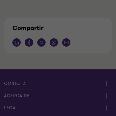
Compartir
CONECTA
Nuestros expertos
ACERCA DE
Alertas
Nosotros
LEGAL