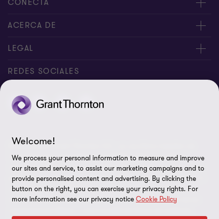
CONECTA
Nuestros expertos
ACERCA DE
Alertas
Nosotros
LEGAL
Intranet
Empleos
Aviso legal
REDES SOCIALES
Reporte de Tiempo
Boletines de economía
Aviso de privacidad y Cookies
Reporte de Tiempo Administración
Perspectivas
Contacto
Preferencias de cookies
Welcome!
© Salles Sainz Grant Thornton S.C., es una firma miembro de
Grant Thornton International Ltd (GTIL). GTIL y sus firmas
We process your personal information to measure and improve
miembro no forman una sociedad internacional, los servicios son
our sites and service, to assist our marketing campaigns and to
prestados por las firmas miembro. GTIL y sus firmas miembro no
provide personalised content and advertising. By clicking the
se representan ni obligan entre si y no son responsables de los
button on the right, you can exercise your privacy rights. For
more information see our privacy notice
Cookie Policy
actos u omisiones de las demás. Grant Thornton es una de las
organizaciones líderes a nivel mundial de firmas de auditoría,