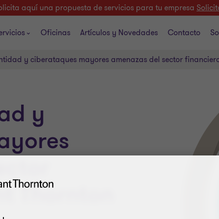
olicita aquí una propuesta de servicios para tu empresa
Solicit
ervicios
Oficinas
Artículos y Novedades
Contacto
So
ntidad y ciberataques mayores amenazas del sector financier
ad y
ayores
ector
nt Thornton