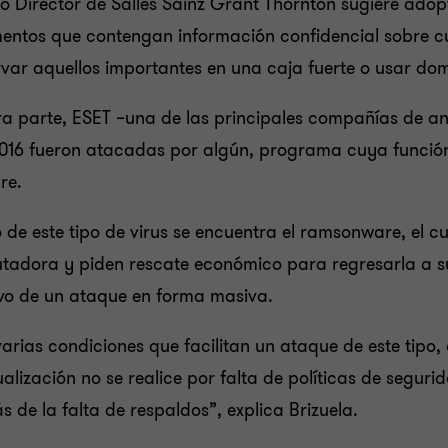
io Director de Salles Sainz Grant Thornton sugiere ado
ntos que contengan información confidencial sobre cue
var aquellos importantes en una caja fuerte o usar do
ra parte, ESET –una de las principales compañías de an
2016 fueron atacadas por algún, programa cuya funció
re.
 de este tipo de virus se encuentra el ramsonware, el c
adora y piden rescate económico para regresarla a su
ivo de un ataque en forma masiva.
arias condiciones que facilitan un ataque de este tipo
ualización no se realice por falta de políticas de segur
 de la falta de respaldos”, explica Brizuela.