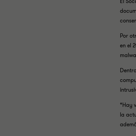
El Soc
docume
conser
Por ot
en el 
malwa
Dentro
comput
intrus
“Hay v
la act
además