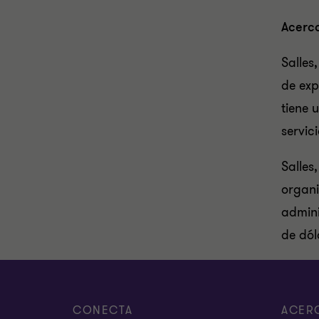
Acerca
Salles
de exp
tiene 
servic
Salles
organi
admini
de dól
CONECTA
ACER