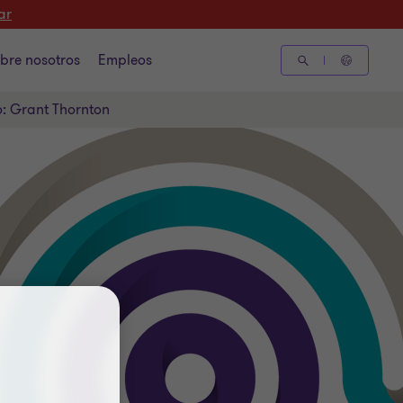
ar
bre nosotros
Empleos
o: Grant Thornton