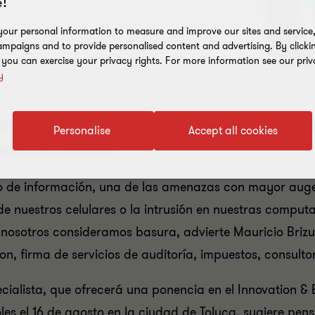
!
our personal information to measure and improve our sites and service, 
mpaigns and to provide personalised content and advertising. By clicki
, you can exercise your privacy rights. For more information see our priv
y
pos desactualizados, software pirata y fal
Personalise
Accept all cookies
usión de hackers
o de información, una de las amenazas con mayor auge 
de nuestros celulares o la intrusión en nuestras compu
 nosotros consideramos basura, advierte Mauricio Brizue
on, firma de servicios de auditoría, impuestos, consulto
ecialista, que ofrecerá una ponencia en el Innovation 
les el 16 de agosto en la ciudad de Toluca, sugiere pens