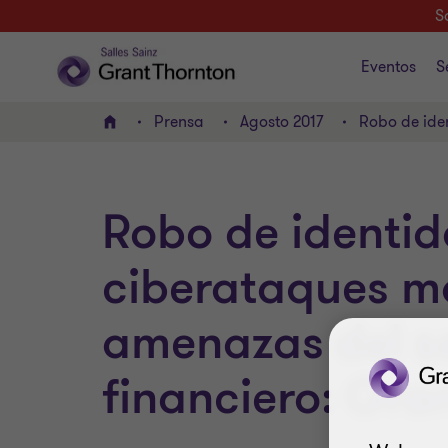
S
Eventos
S
Prensa
Agosto 2017
Robo de ide
INICIO
Robo de identid
ciberataques m
amenazas del s
financiero: Gra