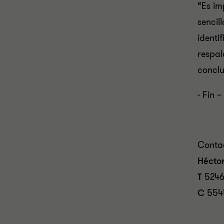
“Es im
sencil
identi
respal
conclu
- Fin –
Conta
Hécto
T
5246
C
554