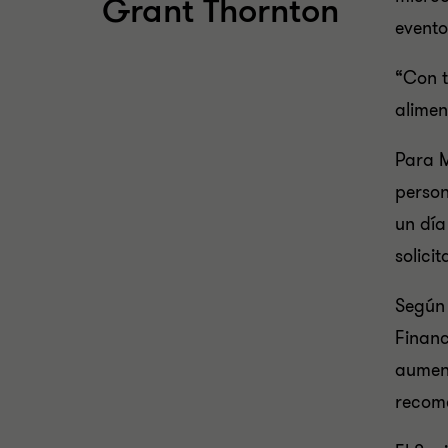
Grant Thornton
evento
“Con t
alimen
Para M
person
un día
solici
Según 
Financ
aument
recom