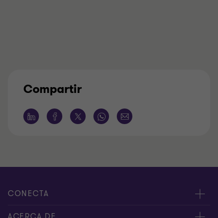
Compartir
CONECTA
Nuestros expertos
ACERCA DE