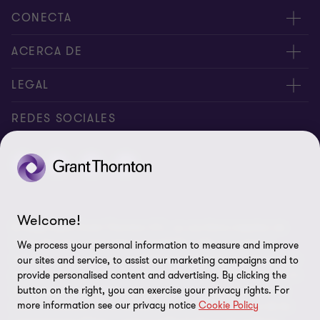
CONECTA
Nuestros expertos
ACERCA DE
Alertas
Nosotros
LEGAL
Intranet
Empleos
Aviso legal
REDES SOCIALES
Reporte de Tiempo
Boletines de economía
Aviso de privacidad y Cookies
Reporte de Tiempo Administración
Perspectivas
Contacto
Preferencias de cookies
Welcome!
© Salles Sainz Grant Thornton S.C., es una firma miembro de
Grant Thornton International Ltd (GTIL). GTIL y sus firmas
We process your personal information to measure and improve
miembro no forman una sociedad internacional, los servicios son
our sites and service, to assist our marketing campaigns and to
prestados por las firmas miembro. GTIL y sus firmas miembro no
provide personalised content and advertising. By clicking the
se representan ni obligan entre si y no son responsables de los
button on the right, you can exercise your privacy rights. For
more information see our privacy notice
Cookie Policy
actos u omisiones de las demás. Grant Thornton es una de las