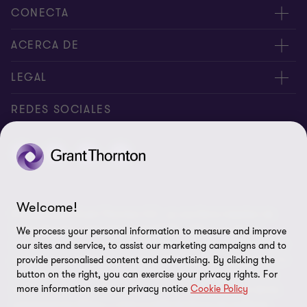
CONECTA
Nuestros expertos
ACERCA DE
Alertas
Nosotros
LEGAL
Intranet
Empleos
Aviso legal
REDES SOCIALES
Reporte de Tiempo
Boletines de economía
Aviso de privacidad y Cookies
Reporte de Tiempo Administración
Perspectivas
Contacto
Preferencias de cookies
Welcome!
© Salles Sainz Grant Thornton S.C., es una firma miembro de
Grant Thornton International Ltd (GTIL). GTIL y sus firmas
We process your personal information to measure and improve
miembro no forman una sociedad internacional, los servicios son
our sites and service, to assist our marketing campaigns and to
prestados por las firmas miembro. GTIL y sus firmas miembro no
provide personalised content and advertising. By clicking the
se representan ni obligan entre si y no son responsables de los
button on the right, you can exercise your privacy rights. For
more information see our privacy notice
Cookie Policy
actos u omisiones de las demás. Grant Thornton es una de las
organizaciones líderes a nivel mundial de firmas de auditoría,