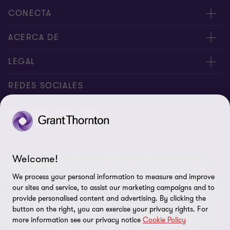
CONECTA
Nuestros expertos
ACERCA DE
Alertas
Nosotros
LEGAL
Intranet
Empleos
Aviso legal
REDES SOCIALES
Reporte de Tiempo
Boletines de economía
Aviso de privacidad y Cookies
Reporte de Tiempo Administración
Perspectivas
Contacto
Preferencias de cookies
Welcome!
© Salles Sainz Grant Thornton S.C., es una firma miembro de
Grant Thornton International Ltd (GTIL). GTIL y sus firmas
We process your personal information to measure and improve
miembro no forman una sociedad internacional, los servicios son
our sites and service, to assist our marketing campaigns and to
prestados por las firmas miembro. GTIL y sus firmas miembro no
provide personalised content and advertising. By clicking the
se representan ni obligan entre si y no son responsables de los
button on the right, you can exercise your privacy rights. For
more information see our privacy notice
Cookie Policy
actos u omisiones de las demás. Grant Thornton es una de las